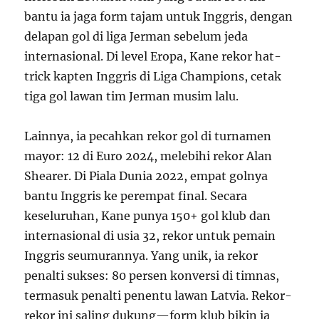
bantu ia jaga form tajam untuk Inggris, dengan
delapan gol di liga Jerman sebelum jeda
internasional. Di level Eropa, Kane rekor hat-
trick kapten Inggris di Liga Champions, cetak
tiga gol lawan tim Jerman musim lalu.
Lainnya, ia pecahkan rekor gol di turnamen
mayor: 12 di Euro 2024, melebihi rekor Alan
Shearer. Di Piala Dunia 2022, empat golnya
bantu Inggris ke perempat final. Secara
keseluruhan, Kane punya 150+ gol klub dan
internasional di usia 32, rekor untuk pemain
Inggris seumurannya. Yang unik, ia rekor
penalti sukses: 80 persen konversi di timnas,
termasuk penalti penentu lawan Latvia. Rekor-
rekor ini saling dukung—form klub bikin ia