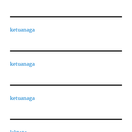
ketuanaga
ketuanaga
ketuanaga