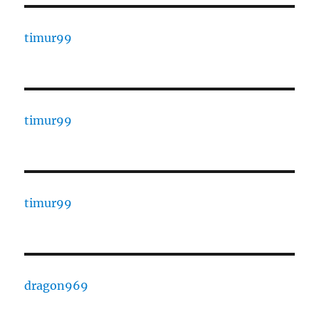
timur99
timur99
timur99
dragon969