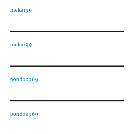
mekar99
mekar99
pondok969
pondok969