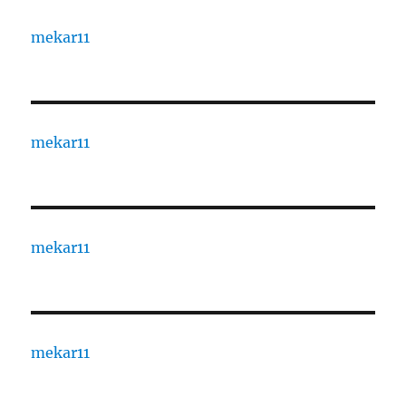
mekar11
mekar11
mekar11
mekar11