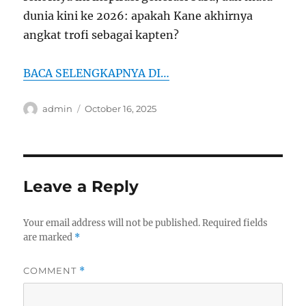
dunia kini ke 2026: apakah Kane akhirnya
angkat trofi sebagai kapten?
BACA SELENGKAPNYA DI…
Author
Posted
admin
October 16, 2025
on
Leave a Reply
Your email address will not be published.
Required fields
are marked
*
COMMENT
*