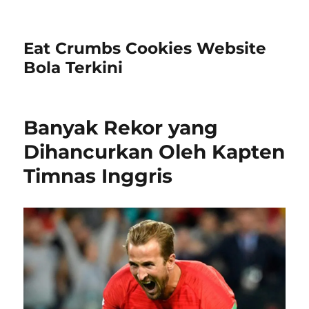
Eat Crumbs Cookies Website
Bola Terkini
Banyak Rekor yang
Dihancurkan Oleh Kapten
Timnas Inggris