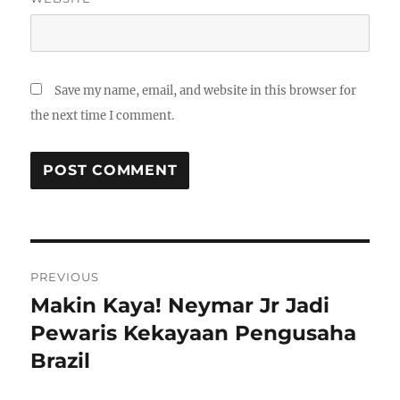
Save my name, email, and website in this browser for
the next time I comment.
Post
PREVIOUS
navigation
Makin Kaya! Neymar Jr Jadi
Previous
post:
Pewaris Kekayaan Pengusaha
Brazil