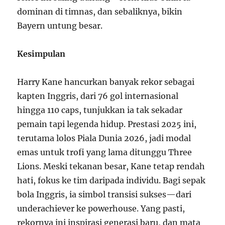
dominan di timnas, dan sebaliknya, bikin
Bayern untung besar.
Kesimpulan
Harry Kane hancurkan banyak rekor sebagai
kapten Inggris, dari 76 gol internasional
hingga 110 caps, tunjukkan ia tak sekadar
pemain tapi legenda hidup. Prestasi 2025 ini,
terutama lolos Piala Dunia 2026, jadi modal
emas untuk trofi yang lama ditunggu Three
Lions. Meski tekanan besar, Kane tetap rendah
hati, fokus ke tim daripada individu. Bagi sepak
bola Inggris, ia simbol transisi sukses—dari
underachiever ke powerhouse. Yang pasti,
rekornya ini inspirasi generasi baru, dan mata