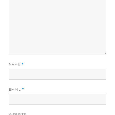
NAME
*
EMAIL
*
WEBSITE