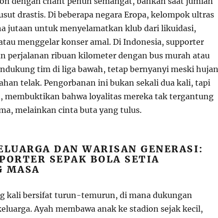
on dengan chant penuh semangat, bahkan saat jumlah
ut drastis. Di beberapa negara Eropa, kelompok ultras
 jutaan untuk menyelamatkan klub dari likuidasi,
 atau menggelar konser amal. Di Indonesia, supporter
n perjalanan ribuan kilometer dengan bus murah atau
dukung tim di liga bawah, tetap bernyanyi meski huja
ahan telak. Pengorbanan ini bukan sekali dua kali, tapi
, membuktikan bahwa loyalitas mereka tak tergantung
rma, melainkan cinta buta yang tulus.
ELUARGA DAN WARISAN GENERASI:
PORTER SEPAK BOLA SETIA
G MASA
ing kali bersifat turun-temurun, di mana dukungan
keluarga. Ayah membawa anak ke stadion sejak kecil,