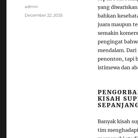
Author
admin
yang diwariskan 
Posted
December 22, 2025
bahkan kesehat
on
juara maupun te
semakin komersi
pengingat bahwa
mendalam. Dari 
penonton, tapi 
istimewa dan ab
PENGORBAN
KISAH SUP
SEPANJAN
Banyak kisah sup
tim menghadapi 