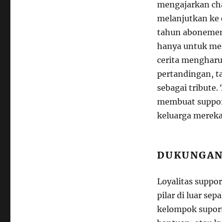
mengajarkan cha
melanjutkan ke 
tahun abonemen
hanya untuk meli
cerita menghar
pertandingan, t
sebagai tribute.
membuat support
keluarga mereka
DUKUNGAN 
Loyalitas suppor
pilar di luar se
kelompok suport