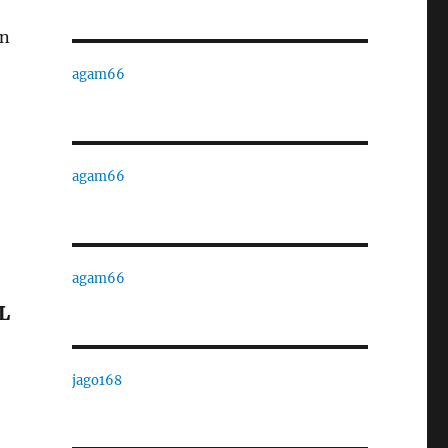
an
agam66
agam66
agam66
L
jago168