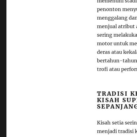
memenuhi stadi
penonton menyus
menggalang dana
menjual atribut
sering melakuka
motor untuk men
deras atau kekal
bertahun-tahun
trofi atau perfo
TRADISI K
KISAH SUP
SEPANJAN
Kisah setia ser
menjadi tradisi 