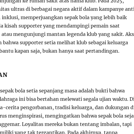
unjungan ke rumah sakit atas nama klub. Pada 2025,
tas ultras di berbagai negara aktif dalam kampanye ant
n inklusi, memperjuangkan sepak bola yang lebih baik
a kisah supporter yang mendampingi pemain saat
, atau mengunjungi mantan legenda klub yang sakit. Aks
 bahwa supporter setia melihat klub sebagai keluarga
bantu kapan saja, bukan hanya saat pertandingan.
AN
 sepak bola setia sepanjang masa adalah bukti bahwa
lahraga ini bisa bertahan melewati segala ujian waktu. D
ta-cerita pengorbanan, tradisi keluarga, dan dukungan d
erus menginspirasi, mengingatkan bahwa sepak bola seja
enggemar. Loyalitas mereka bukan tentang imbalan, tapi
iliki yang tak tergantikan. Pada akhirnya, tanpa