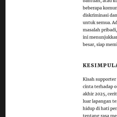
bantuan, atau k
beberapa komuni
diskriminasi da
untuk semua. Ad
masalah pribadi
ini menunjukkan
besar, siap mem
KESIMPUL
Kisah supporter
cinta terhadap o
akhir 2025, ceri
luar lapangan t
hidup di hati p
tentang rasa mem