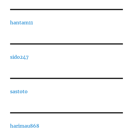
hantam11
sido247
sastoto
harimau868