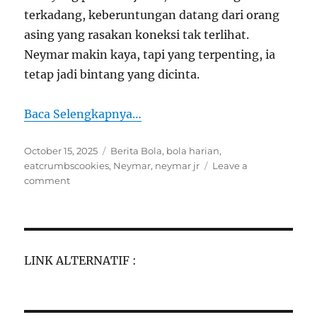
terkadang, keberuntungan datang dari orang
asing yang rasakan koneksi tak terlihat.
Neymar makin kaya, tapi yang terpenting, ia
tetap jadi bintang yang dicinta.
Baca Selengkapnya…
Posted
Tags
October 15, 2025
Berita Bola
,
bola harian
,
on
eatcrumbscookies
,
Neymar
,
neymar jr
Leave a
on
comment
Makin
Kaya!
Neymar
Jr
Jadi
LINK ALTERNATIF :
Pewaris
Kekayaan
Pengusaha
Brazil