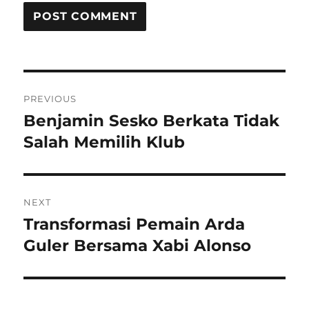
Post
PREVIOUS
navigation
Benjamin Sesko Berkata Tidak
Previous
post:
Salah Memilih Klub
NEXT
Transformasi Pemain Arda
Next
post:
Guler Bersama Xabi Alonso