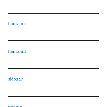
hantam11
hantam11
sido247
sastoto