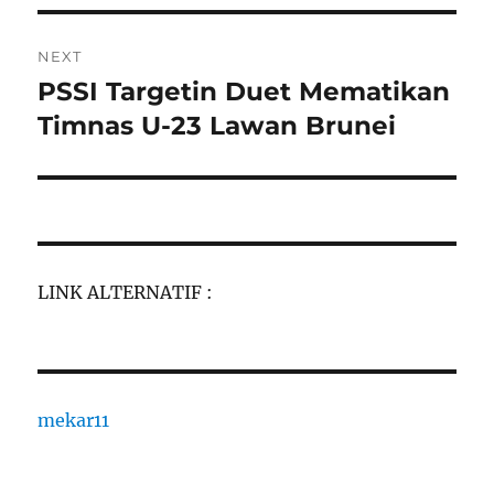
NEXT
PSSI Targetin Duet Mematikan
Next
post:
Timnas U-23 Lawan Brunei
LINK ALTERNATIF :
mekar11