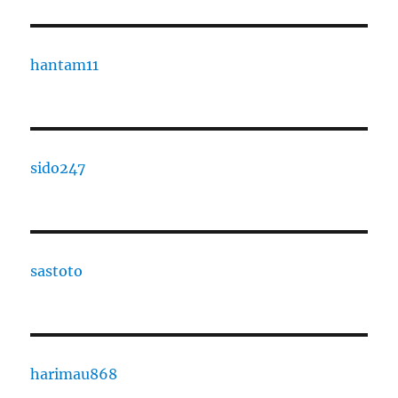
hantam11
sido247
sastoto
harimau868