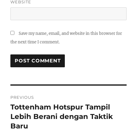
WEBSITE
Save my name, email, and website in this browser for
the next time I comment.
Post
PREVIOUS
navigation
Tottenham Hotspur Tampil
Previous
post:
Lebih Berani dengan Taktik
Baru