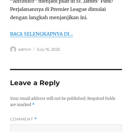
“Antoñito” menjadi pilar di St. James’ Park?
Perjalanannya di Premier League dimulai
dengan langkah menjanjikan ini.
BACA SELENGKAPNYA DI…
Author
Posted
admin
July 16, 2025
on
Leave a Reply
Your email address will not be published.
Required fields
are marked
*
COMMENT
*