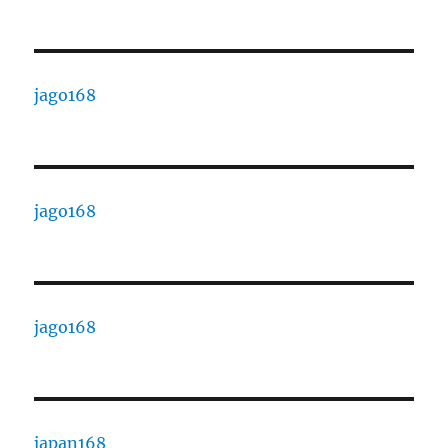
jago168
jago168
jago168
japan168