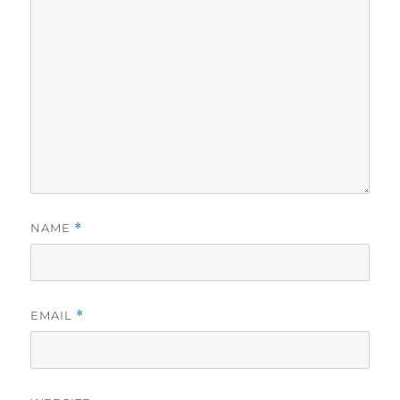
NAME
*
EMAIL
*