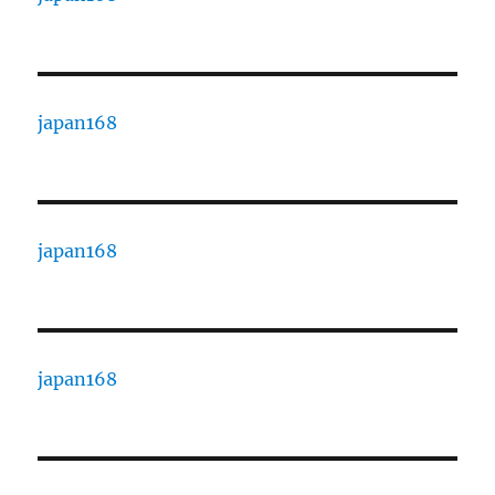
japan168
japan168
japan168