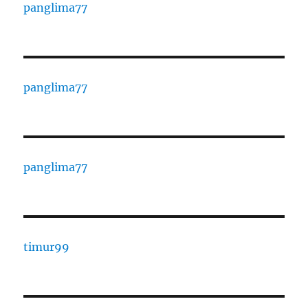
panglima77
panglima77
panglima77
timur99