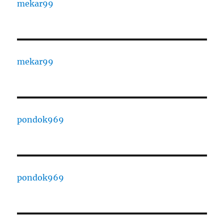
mekar99
mekar99
pondok969
pondok969