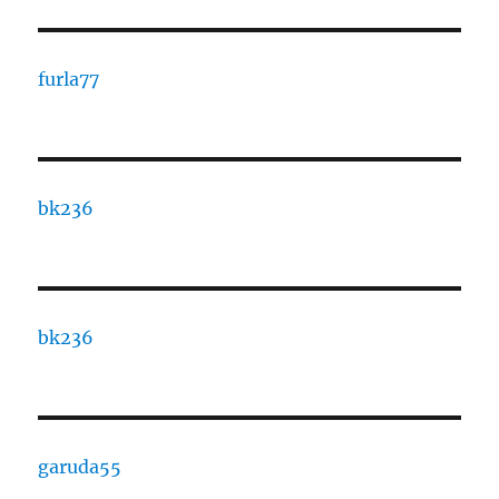
furla77
bk236
bk236
garuda55