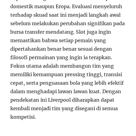
domestik maupun Eropa. Evaluasi menyeluruh
terhadap skuad saat ini menjadi langkah awal
sebelum melakukan perubahan signifikan pada
bursa transfer mendatang. Slot juga ingin
memastikan bahwa setiap pemain yang
dipertahankan benar benar sesuai dengan
filosofi permainan yang ingin ia terapkan.
Fokus utama adalah membangun tim yang
memiliki kemampuan pressing tinggi, transisi
cepat, serta penguasaan bola yang lebih efektif
dalam menghadapi lawan lawan kuat. Dengan
pendekatan ini Liverpool diharapkan dapat
kembali menjadi tim yang disegani di semua
kompetisi.