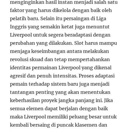
menginginkan hasil instan menjadi salah satu
faktor yang harus dikelola dengan baik oleh
pelatih baru. Selain itu persaingan di Liga
Inggris yang semakin ketat juga menuntut
Liverpool untuk segera beradaptasi dengan
perubahan yang dilakukan. Slot harus mampu
menjaga keseimbangan antara melakukan
revolusi skuad dan tetap mempertahankan
identitas permainan Liverpool yang dikenal
agresif dan penuh intensitas. Proses adaptasi
pemain terhadap sistem baru juga menjadi
tantangan penting yang akan menentukan
keberhasilan proyek jangka panjang ini. Jika
semua elemen dapat berjalan dengan baik
maka Liverpool memiliki peluang besar untuk
kembali bersaing di puncak klasemen dan