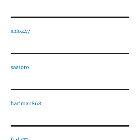
sido247
sastoto
harimau868
furla77