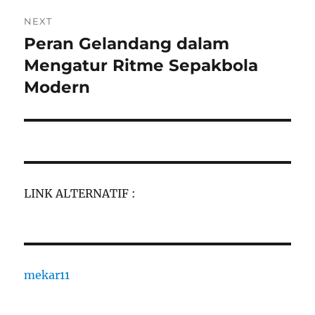
NEXT
Peran Gelandang dalam
Next
post:
Mengatur Ritme Sepakbola
Modern
LINK ALTERNATIF :
mekar11