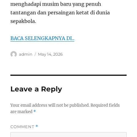
menghadapi musim baru yang penuh
tantangan dan persaingan ketat di dunia
sepakbola.
BACA SELENGKAPNYA DI..
Author
Posted
admin
May 14, 2026
on
Leave a Reply
Your email address will not be published.
Required fields
are marked
*
COMMENT
*