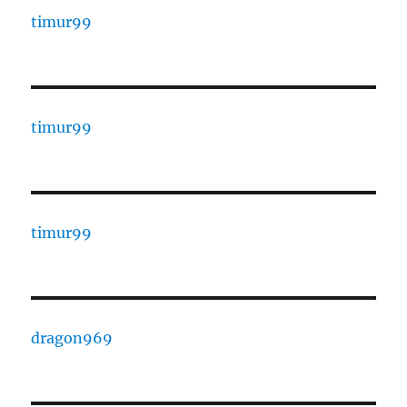
timur99
timur99
timur99
dragon969