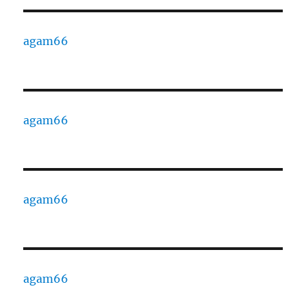
agam66
agam66
agam66
agam66