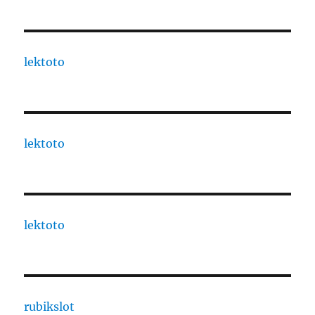
lektoto
lektoto
lektoto
rubikslot