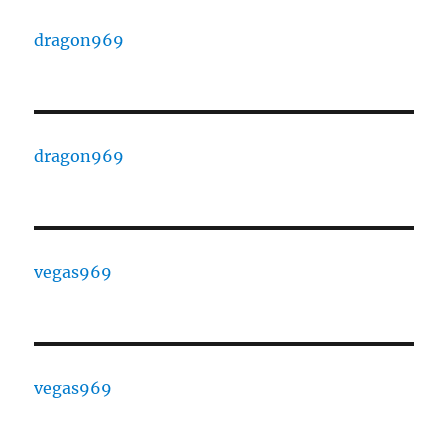
dragon969
dragon969
vegas969
vegas969