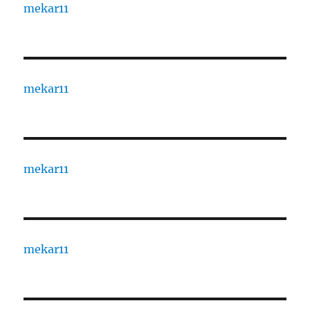
mekar11
mekar11
mekar11
mekar11