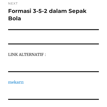
NEXT
Formasi 3-5-2 dalam Sepak
Next
post:
Bola
LINK ALTERNATIF :
mekar11