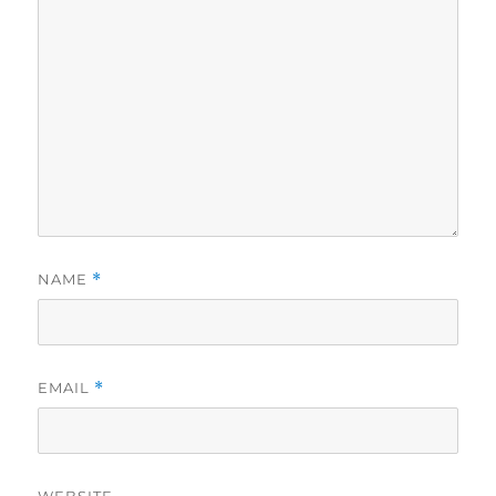
NAME
*
EMAIL
*