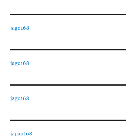
jago168
jago168
jago168
japan168