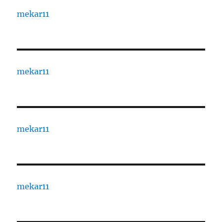
mekar11
mekar11
mekar11
mekar11