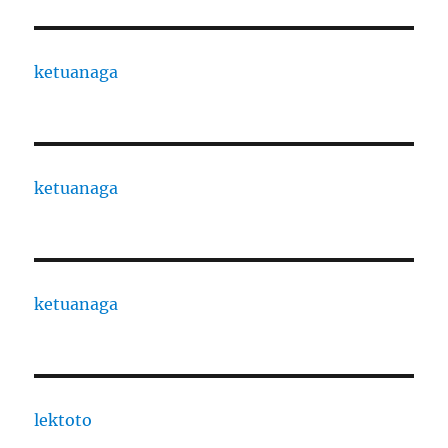
ketuanaga
ketuanaga
ketuanaga
lektoto