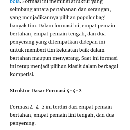
bola
. Formasi ini memiliki struktur yang
seimbang antara pertahanan dan serangan,
yang menjadikannya pilihan populer bagi
banyak tim. Dalam formasi ini, empat pemain
bertahan, empat pemain tengah, dan dua
penyerang yang ditempatkan didepan ini
untuk memberi tim kekuatan baik dalam
bertahan maupun menyerang. Saat ini formasi
ini tetap menjadi pilihan klasik dalam berbagai
kompetisi.
Struktur Dasar Formasi 4-4-2
Formasi 4-4-2 ini terdiri dari empat pemain
bertahan, empat pemain lini tengah, dan dua
penyerang.