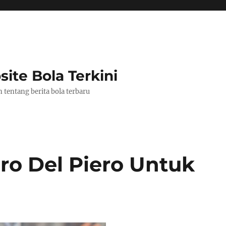
ite Bola Terkini
tentang berita bola terbaru
ro Del Piero Untuk