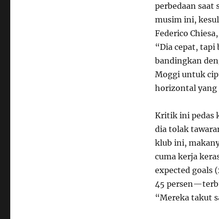
perbedaan saat s
musim ini, kesul
Federico Chiesa,
“Dia cepat, tapi
bandingkan deng
Moggi untuk ci
horizontal yang
Kritik ini pedas
dia tolak tawara
klub ini, makan
cuma kerja kera
expected goals (
45 persen—terbur
“Mereka takut sa