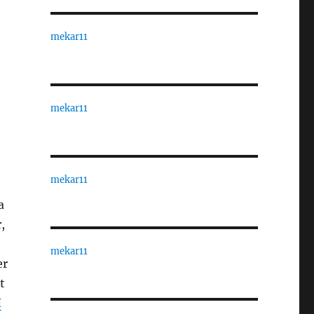
mekar11
mekar11
mekar11
a
,
mekar11
er
t
I