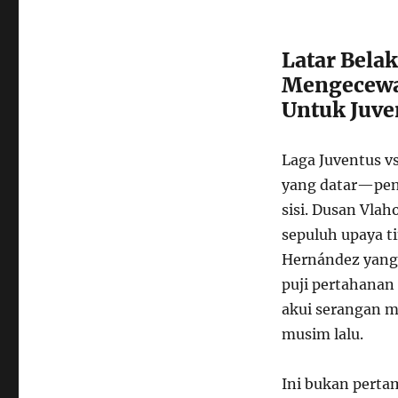
Latar Bela
Mengecewak
Untuk Juve
Laga Juventus vs
yang datar—peng
sisi. Dusan Vlah
sepuluh upaya t
Hernández yang m
puji pertahanan
akui serangan ma
musim lalu.
Ini bukan pertam