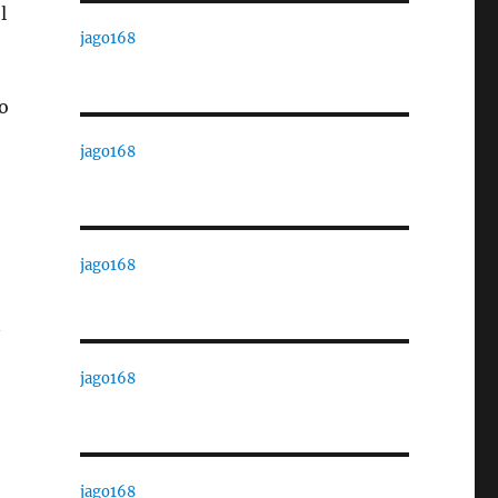
l
jago168
o
jago168
jago168
n
jago168
jago168