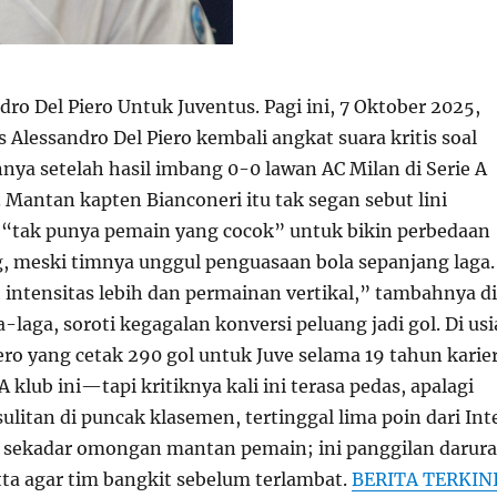
dro Del Piero Untuk Juventus. Pagi ini, 7 Oktober 2025,
 Alessandro Del Piero kembali angkat suara kritis soal
nya setelah hasil imbang 0-0 lawan AC Milan di Serie A
. Mantan kapten Bianconeri itu tak segan sebut lini
 “tak punya pemain yang cocok” untuk bikin perbedaan
, meski timnya unggul penguasaan bola sepanjang laga.
 intensitas lebih dan permainan vertikal,” tambahnya di
laga, soroti kegagalan konversi peluang jadi gol. Di usi
ero yang cetak 290 gol untuk Juve selama 19 tahun karier
klub ini—tapi kritiknya kali ini terasa pedas, apalagi
sulitan di puncak klasemen, tertinggal lima poin dari Int
n sekadar omongan mantan pemain; ini panggilan darura
ta agar tim bangkit sebelum terlambat.
BERITA TERKIN