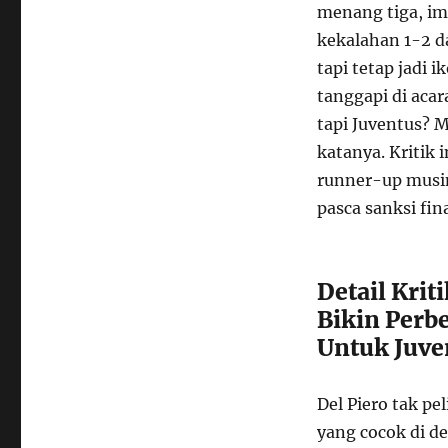
menang tiga, i
kekalahan 1-2 da
tapi tetap jadi i
tanggapi di aca
tapi Juventus? 
katanya. Kritik 
runner-up musim 
pasca sanksi fin
Detail Krit
Bikin Perbe
Untuk Juve
Del Piero tak pe
yang cocok di d