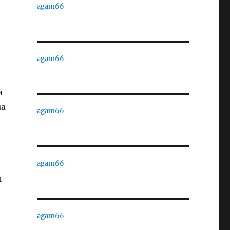
agam66
agam66
a
ua
agam66
agam66
1
agam66