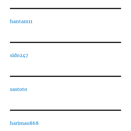
hantam11
sido247
sastoto
harimau868