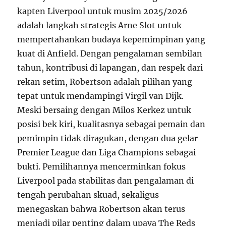
kapten Liverpool untuk musim 2025/2026
adalah langkah strategis Arne Slot untuk
mempertahankan budaya kepemimpinan yang
kuat di Anfield. Dengan pengalaman sembilan
tahun, kontribusi di lapangan, dan respek dari
rekan setim, Robertson adalah pilihan yang
tepat untuk mendampingi Virgil van Dijk.
Meski bersaing dengan Milos Kerkez untuk
posisi bek kiri, kualitasnya sebagai pemain dan
pemimpin tidak diragukan, dengan dua gelar
Premier League dan Liga Champions sebagai
bukti. Pemilihannya mencerminkan fokus
Liverpool pada stabilitas dan pengalaman di
tengah perubahan skuad, sekaligus
menegaskan bahwa Robertson akan terus
menjadi pilar penting dalam upaya The Reds