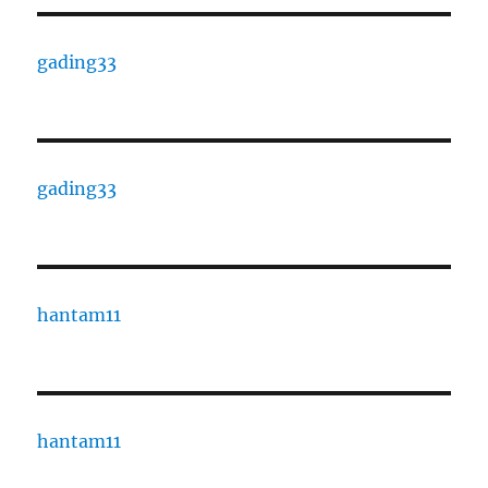
gading33
gading33
hantam11
hantam11