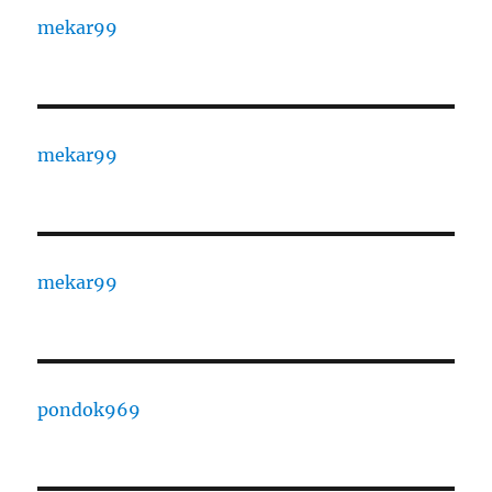
mekar99
mekar99
mekar99
pondok969