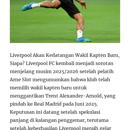
Liverpool Akan Kedatangan Wakil Kapten Baru,
Siapa? Liverpool FC kembali menjadi sorotan
menjelang musim 2025/2026 setelah pelatih
Arne Slot mengumumkan bahwa klub telah
memilih wakil kapten baru untuk
menggantikan Trent Alexander-Arnold, yang
pindah ke Real Madrid pada Juni 2025.
Keputusan ini datang setelah spekulasi
panjang di kalangan penggemar, terutama
setelah keberhasilan Liverpool meraih gelar