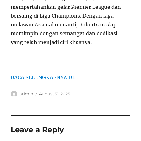
mempertahankan gelar Premier League dan
bersaing di Liga Champions. Dengan laga
melawan Arsenal menanti, Robertson siap
memimpin dengan semangat dan dedikasi
yang telah menjadi ciri khasnya.
BACA SELENGKAPNYA DI…
Author
Posted
admin
August 31, 2025
on
Leave a Reply