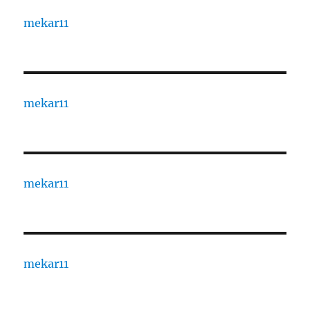
mekar11
mekar11
mekar11
mekar11