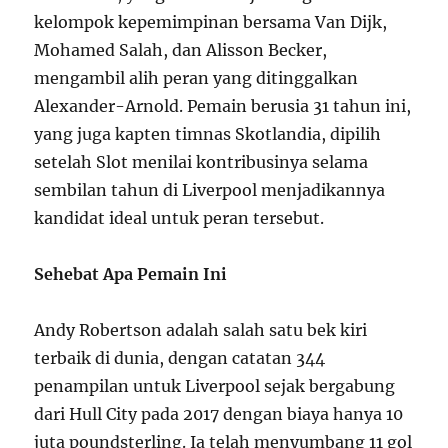
kelompok kepemimpinan bersama Van Dijk,
Mohamed Salah, dan Alisson Becker,
mengambil alih peran yang ditinggalkan
Alexander-Arnold. Pemain berusia 31 tahun ini,
yang juga kapten timnas Skotlandia, dipilih
setelah Slot menilai kontribusinya selama
sembilan tahun di Liverpool menjadikannya
kandidat ideal untuk peran tersebut.
Sehebat Apa Pemain Ini
Andy Robertson adalah salah satu bek kiri
terbaik di dunia, dengan catatan 344
penampilan untuk Liverpool sejak bergabung
dari Hull City pada 2017 dengan biaya hanya 10
juta poundsterling. Ia telah menyumbang 11 gol