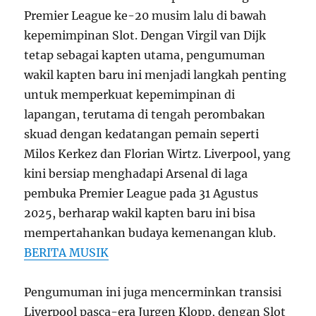
Premier League ke-20 musim lalu di bawah
kepemimpinan Slot. Dengan Virgil van Dijk
tetap sebagai kapten utama, pengumuman
wakil kapten baru ini menjadi langkah penting
untuk memperkuat kepemimpinan di
lapangan, terutama di tengah perombakan
skuad dengan kedatangan pemain seperti
Milos Kerkez dan Florian Wirtz. Liverpool, yang
kini bersiap menghadapi Arsenal di laga
pembuka Premier League pada 31 Agustus
2025, berharap wakil kapten baru ini bisa
mempertahankan budaya kemenangan klub.
BERITA MUSIK
Pengumuman ini juga mencerminkan transisi
Liverpool pasca-era Jurgen Klopp, dengan Slot