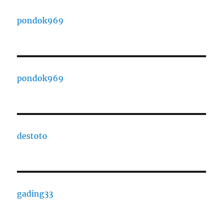
pondok969
pondok969
destoto
gading33