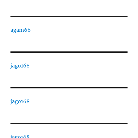
agam66
jago168
jago168
jago168