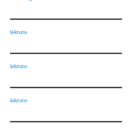
lektoto
lektoto
lektoto