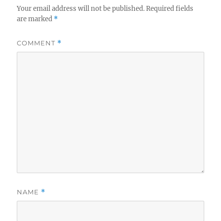
Your email address will not be published.
Required fields
are marked
*
COMMENT
*
NAME
*