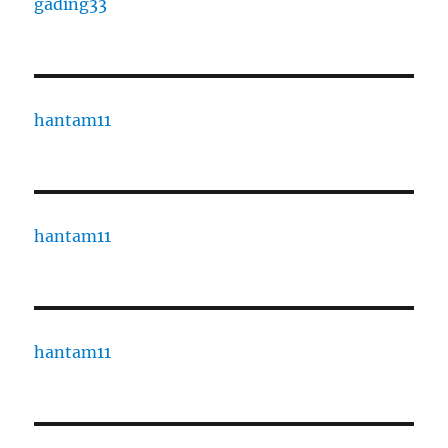
gading33
hantam11
hantam11
hantam11