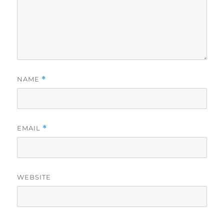
NAME
*
EMAIL
*
WEBSITE