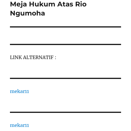
post:
Meja Hukum Atas Rio
Ngumoha
LINK ALTERNATIF :
mekar11
mekar11