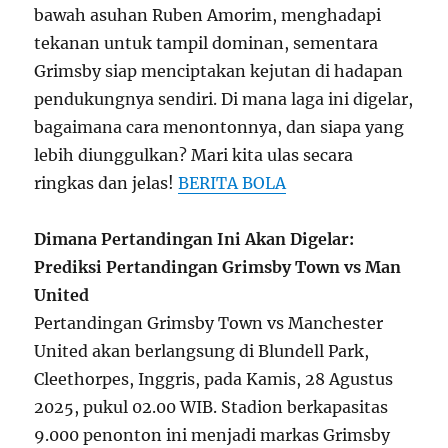
bawah asuhan Ruben Amorim, menghadapi
tekanan untuk tampil dominan, sementara
Grimsby siap menciptakan kejutan di hadapan
pendukungnya sendiri. Di mana laga ini digelar,
bagaimana cara menontonnya, dan siapa yang
lebih diunggulkan? Mari kita ulas secara
ringkas dan jelas!
BERITA BOLA
Dimana Pertandingan Ini Akan Digelar:
Prediksi Pertandingan Grimsby Town vs Man
United
Pertandingan Grimsby Town vs Manchester
United akan berlangsung di Blundell Park,
Cleethorpes, Inggris, pada Kamis, 28 Agustus
2025, pukul 02.00 WIB. Stadion berkapasitas
9.000 penonton ini menjadi markas Grimsby