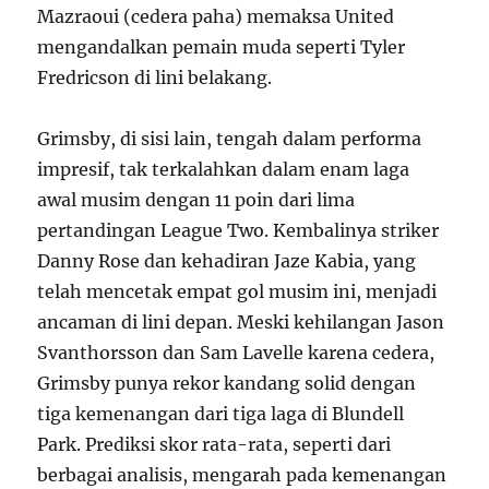
Mazraoui (cedera paha) memaksa United
mengandalkan pemain muda seperti Tyler
Fredricson di lini belakang.
Grimsby, di sisi lain, tengah dalam performa
impresif, tak terkalahkan dalam enam laga
awal musim dengan 11 poin dari lima
pertandingan League Two. Kembalinya striker
Danny Rose dan kehadiran Jaze Kabia, yang
telah mencetak empat gol musim ini, menjadi
ancaman di lini depan. Meski kehilangan Jason
Svanthorsson dan Sam Lavelle karena cedera,
Grimsby punya rekor kandang solid dengan
tiga kemenangan dari tiga laga di Blundell
Park. Prediksi skor rata-rata, seperti dari
berbagai analisis, mengarah pada kemenangan