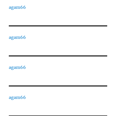
agam66
agam66
agam66
agam66