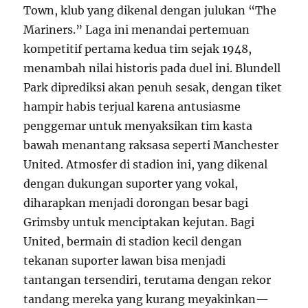
Town, klub yang dikenal dengan julukan “The
Mariners.” Laga ini menandai pertemuan
kompetitif pertama kedua tim sejak 1948,
menambah nilai historis pada duel ini. Blundell
Park diprediksi akan penuh sesak, dengan tiket
hampir habis terjual karena antusiasme
penggemar untuk menyaksikan tim kasta
bawah menantang raksasa seperti Manchester
United. Atmosfer di stadion ini, yang dikenal
dengan dukungan suporter yang vokal,
diharapkan menjadi dorongan besar bagi
Grimsby untuk menciptakan kejutan. Bagi
United, bermain di stadion kecil dengan
tekanan suporter lawan bisa menjadi
tantangan tersendiri, terutama dengan rekor
tandang mereka yang kurang meyakinkan—