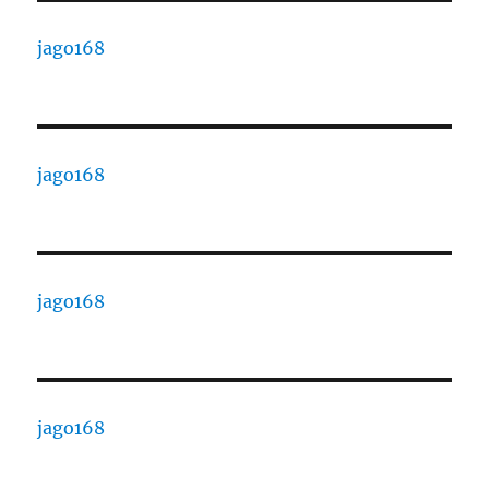
jago168
jago168
jago168
jago168