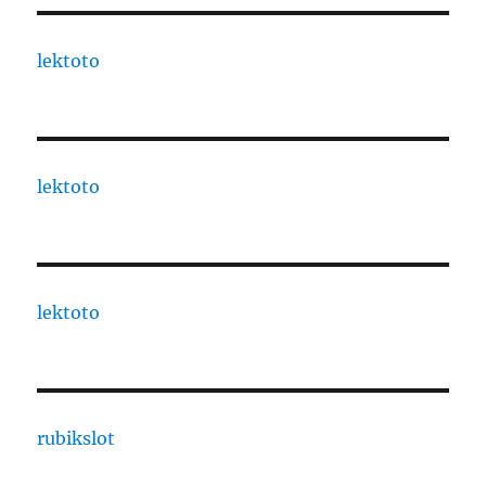
lektoto
lektoto
lektoto
rubikslot