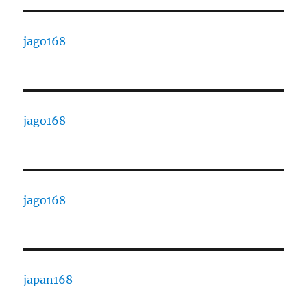
jago168
jago168
jago168
japan168