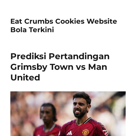
Eat Crumbs Cookies Website
Bola Terkini
Prediksi Pertandingan
Grimsby Town vs Man
United