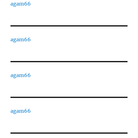
agam66
agam66
agam66
agam66