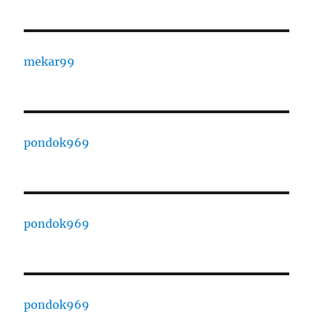
mekar99
pondok969
pondok969
pondok969