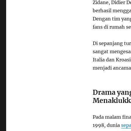
Zidane, Didier 
berhasil mengga
Dengan tim yan
fans di rumah s
Di sepanjang tu
sangat mengesan
Italia dan Kroa
menjadi ancaman 
Drama yan
Menaklukka
Pada malam final
1998, dunia
sepa