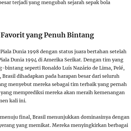
besar terjadi yang mengubah sejarah sepak bola
 Favorit yang Penuh Bintang
 Piala Dunia 1998 dengan status juara bertahan setelah
la Dunia 1994 di Amerika Serikat. Dengan tim yang
-bintang seperti Ronaldo Luís Nazário de Lima, Pelé,
 Brasil dihadapkan pada harapan besar dari seluruh
ang menyebut mereka sebagai tim terbaik yang pernah
k yang memprediksi mereka akan meraih kemenangan
n kali ini.
 menuju final, Brasil menunjukkan dominasinya dengan
erang yang memikat. Mereka menyingkirkan berbagai