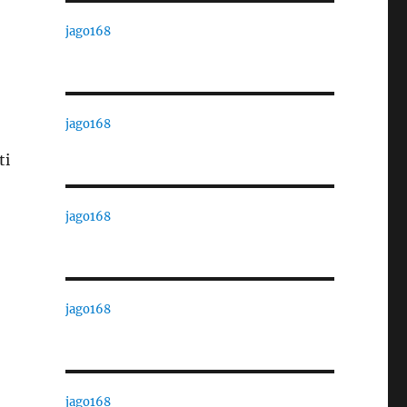
jago168
jago168
ti
jago168
jago168
jago168