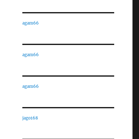
agam66
agam66
agam66
jago168