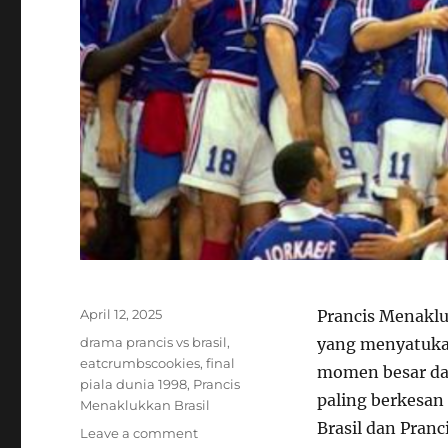
Posted
April 12, 2025
Prancis Menakluk
on
Tags
drama prancis vs brasil
,
yang menyatukan
eatcrumbscookies
,
final
momen besar dan
piala dunia 1998
,
Prancis
paling berkesan
Menaklukkan Brasil
Brasil dan Pranc
on
Leave a comment