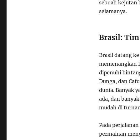
Prancis
sebuah kejutan 
Menaklukkan
selamanya.
Brasil:
Final
Piala
Dunia
Brasil: Tim
1998
Brasil datang ke
memenangkan Pia
dipenuhi bintang
Dunga, dan Cafu,
dunia. Banyak y
ada, dan banya
mudah di turname
Pada perjalanan
permainan meny