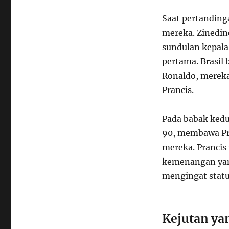
Saat pertanding
mereka. Zinedin
sundulan kepala
pertama. Brasil
Ronaldo, mereka
Prancis.
Pada babak kedu
90, membawa P
mereka. Prancis
kemenangan yang
mengingat status
Kejutan y