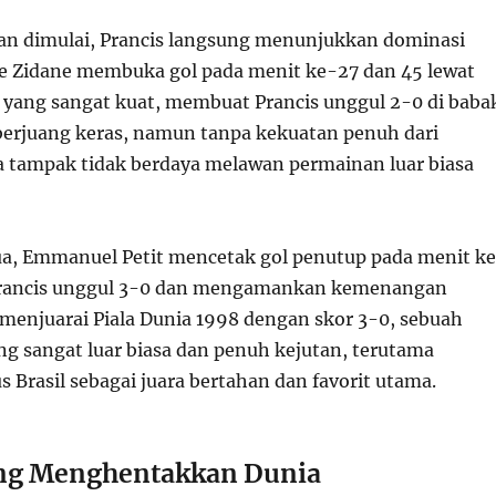
an dimulai, Prancis langsung menunjukkan dominasi
e Zidane membuka gol pada menit ke-27 dan 45 lewat
 yang sangat kuat, membuat Prancis unggul 2-0 di baba
 berjuang keras, namun tanpa kekuatan penuh dari
 tampak tidak berdaya melawan permainan luar biasa
a, Emmanuel Petit mencetak gol penutup pada menit k
rancis unggul 3-0 dan mengamankan kemenangan
 menjuarai Piala Dunia 1998 dengan skor 3-0, sebuah
 sangat luar biasa dan penuh kejutan, terutama
 Brasil sebagai juara bertahan dan favorit utama.
ang Menghentakkan Dunia