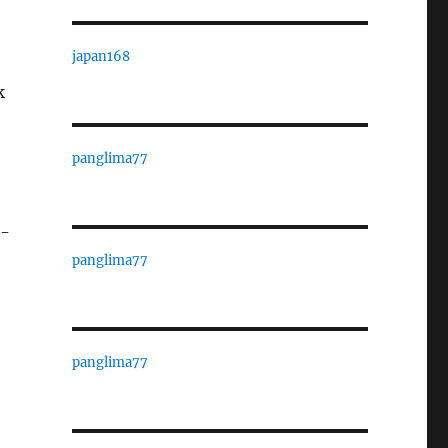
japan168
k
panglima77
e-
panglima77
panglima77