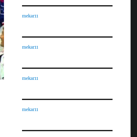
mekar11
mekar11
mekar11
mekar11