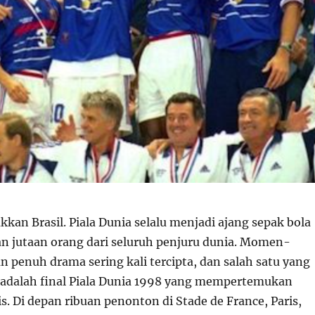
kan Brasil. Piala Dunia selalu menjadi ajang sepak bola
 jutaan orang dari seluruh penjuru dunia. Momen-
 penuh drama sering kali tercipta, dan salah satu yang
 adalah final Piala Dunia 1998 yang mempertemukan
is. Di depan ribuan penonton di Stade de France, Paris,