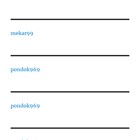
mekar99
pondok969
pondok969