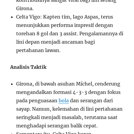
kontribusinya sangat vital bagi lini serang
Girona.
Celta Vigo: Kapten tim, Iago Aspas, terus
menunjukkan performa impresif dengan
torehan 8 gol dan 3 assist. Pengalamannya di
lini depan menjadi ancaman bagi
pertahanan lawan.
Analisis Taktik
Girona, di bawah asuhan Míchel, cenderung
mengandalkan formasi 4-3-3 dengan fokus
pada penguasaan
bola
dan serangan dari
sayap. Namun, kelemahan di lini pertahanan
seringkali menjadi masalah, terutama saat
menghadapi serangan balik cepat.