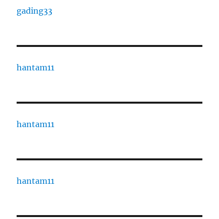
gading33
hantam11
hantam11
hantam11