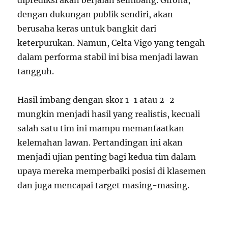
diprediksi akan berjalan seimbang. Girona,
dengan dukungan publik sendiri, akan
berusaha keras untuk bangkit dari
keterpurukan. Namun, Celta Vigo yang tengah
dalam performa stabil ini bisa menjadi lawan
tangguh.
Hasil imbang dengan skor 1-1 atau 2-2
mungkin menjadi hasil yang realistis, kecuali
salah satu tim ini mampu memanfaatkan
kelemahan lawan. Pertandingan ini akan
menjadi ujian penting bagi kedua tim dalam
upaya mereka memperbaiki posisi di klasemen
dan juga mencapai target masing-masing.