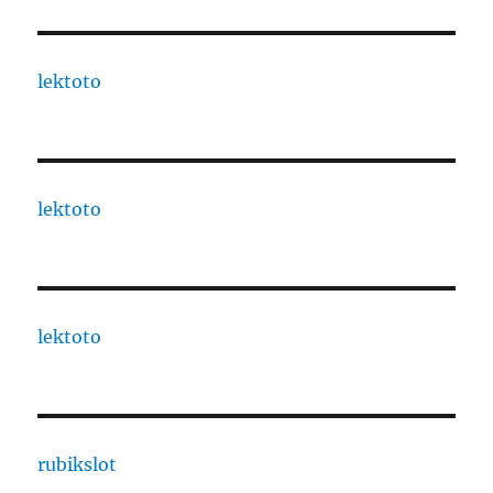
lektoto
lektoto
lektoto
rubikslot