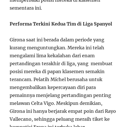
memperbaiki posisi mereka di klasemen
sementara ini.
Performa Terkini Kedua Tim di Liga Spanyol
Girona saat ini berada dalam periode yang
kurang menguntungkan. Mereka ini telah
mengalami lima kekalahan dari enam
pertandingan terakhir di liga, yang membuat
posisi mereka di papan klasemen semakin
terancam. Pelatih Míchel berusaha untuk
mengembalikan kepercayaan diri para
pemainnya menjelang pertandingan penting
melawan Celta Vigo. Meskipun demikian,
Girona ini hanya berjarak empat poin dari Rayo
Vallecano, sehingga peluang meraih tiket ke