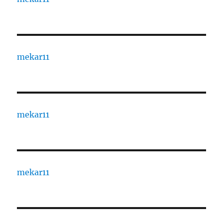
mekar11
mekar11
mekar11