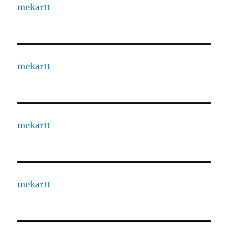
mekar11
mekar11
mekar11
mekar11