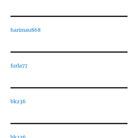
harimau868
furla77
bk236
bk236