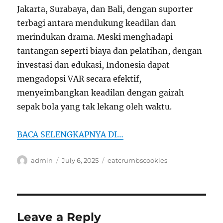
Jakarta, Surabaya, dan Bali, dengan suporter
terbagi antara mendukung keadilan dan
merindukan drama. Meski menghadapi
tantangan seperti biaya dan pelatihan, dengan
investasi dan edukasi, Indonesia dapat
mengadopsi VAR secara efektif,
menyeimbangkan keadilan dengan gairah
sepak bola yang tak lekang oleh waktu.
BACA SELENGKAPNYA DI…
Author
Posted
Tags
admin
July 6, 2025
eatcrumbscookies
on
Leave a Reply