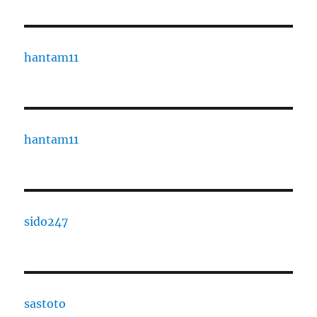
hantam11
hantam11
sido247
sastoto