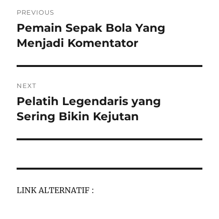
Post
PREVIOUS
navigation
Pemain Sepak Bola Yang
Previous
post:
Menjadi Komentator
NEXT
Pelatih Legendaris yang
Next
post:
Sering Bikin Kejutan
LINK ALTERNATIF :