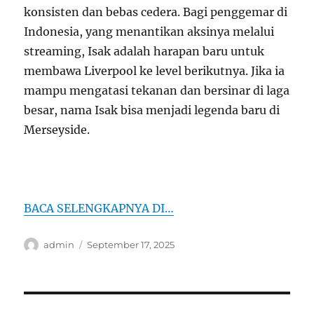
konsisten dan bebas cedera. Bagi penggemar di
Indonesia, yang menantikan aksinya melalui
streaming, Isak adalah harapan baru untuk
membawa Liverpool ke level berikutnya. Jika ia
mampu mengatasi tekanan dan bersinar di laga
besar, nama Isak bisa menjadi legenda baru di
Merseyside.
BACA SELENGKAPNYA DI…
Author
Posted
admin
September 17, 2025
on