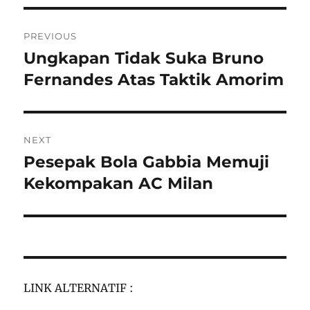
Post
PREVIOUS
navigation
Ungkapan Tidak Suka Bruno
Previous
post:
Fernandes Atas Taktik Amorim
NEXT
Pesepak Bola Gabbia Memuji
Next
post:
Kekompakan AC Milan
LINK ALTERNATIF :