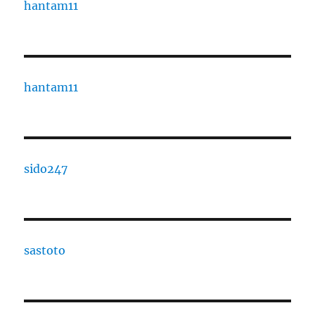
hantam11
hantam11
sido247
sastoto