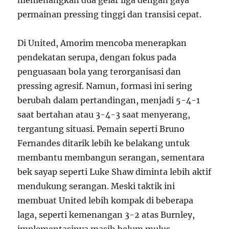
permainan pressing tinggi dan transisi cepat.
Di United, Amorim mencoba menerapkan
pendekatan serupa, dengan fokus pada
penguasaan bola yang terorganisasi dan
pressing agresif. Namun, formasi ini sering
berubah dalam pertandingan, menjadi 5-4-1
saat bertahan atau 3-4-3 saat menyerang,
tergantung situasi. Pemain seperti Bruno
Fernandes ditarik lebih ke belakang untuk
membantu membangun serangan, sementara
bek sayap seperti Luke Shaw diminta lebih aktif
mendukung serangan. Meski taktik ini
membuat United lebih kompak di beberapa
laga, seperti kemenangan 3-2 atas Burnley,
implementasinya masih belum mulus,