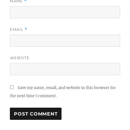
NAME
*
EMAIL
*
WEBSITE
Save my name, email, and website in this browser for
the next time I comment.