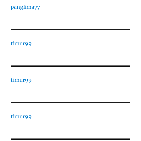
panglima77
timur99
timur99
timur99