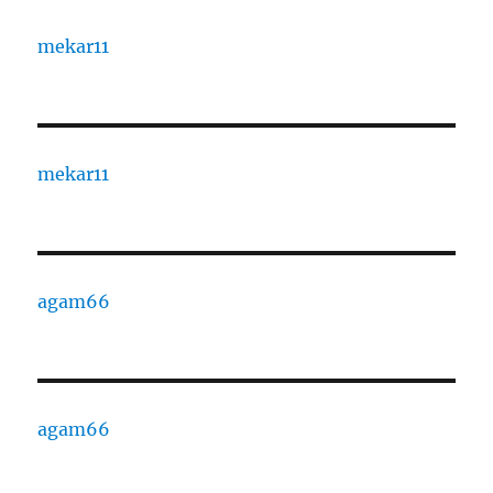
mekar11
mekar11
agam66
agam66