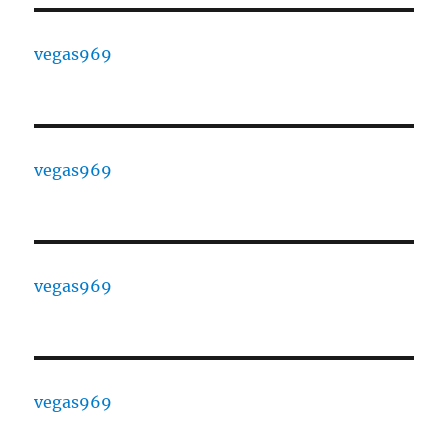
vegas969
vegas969
vegas969
vegas969