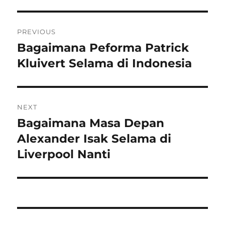
Post
PREVIOUS
navigation
Bagaimana Peforma Patrick
Previous
post:
Kluivert Selama di Indonesia
NEXT
Bagaimana Masa Depan
Next
post:
Alexander Isak Selama di
Liverpool Nanti