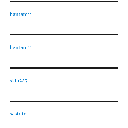
hantam11
hantam11
sido247
sastoto