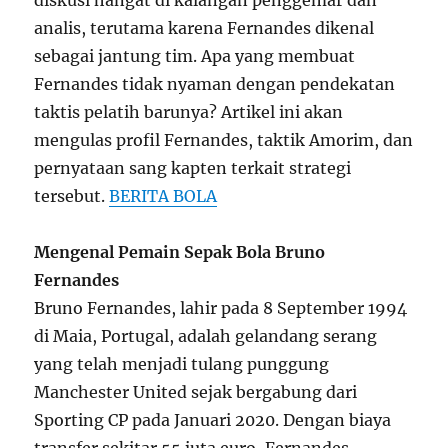
analis, terutama karena Fernandes dikenal
sebagai jantung tim. Apa yang membuat
Fernandes tidak nyaman dengan pendekatan
taktis pelatih barunya? Artikel ini akan
mengulas profil Fernandes, taktik Amorim, dan
pernyataan sang kapten terkait strategi
tersebut.
BERITA BOLA
Mengenal Pemain Sepak Bola Bruno
Fernandes
Bruno Fernandes, lahir pada 8 September 1994
di Maia, Portugal, adalah gelandang serang
yang telah menjadi tulang punggung
Manchester United sejak bergabung dari
Sporting CP pada Januari 2020. Dengan biaya
transfer sekitar 55 juta euro, Fernandes