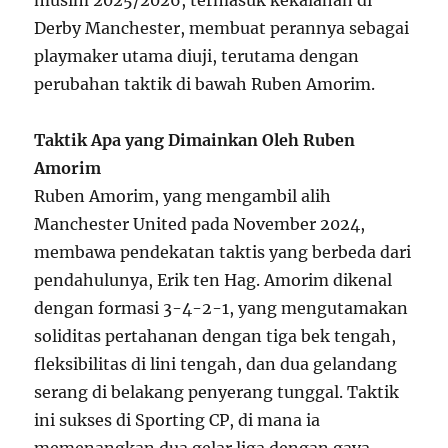
Derby Manchester, membuat perannya sebagai
playmaker utama diuji, terutama dengan
perubahan taktik di bawah Ruben Amorim.
Taktik Apa yang Dimainkan Oleh Ruben
Amorim
Ruben Amorim, yang mengambil alih
Manchester United pada November 2024,
membawa pendekatan taktis yang berbeda dari
pendahulunya, Erik ten Hag. Amorim dikenal
dengan formasi 3-4-2-1, yang mengutamakan
soliditas pertahanan dengan tiga bek tengah,
fleksibilitas di lini tengah, dan dua gelandang
serang di belakang penyerang tunggal. Taktik
ini sukses di Sporting CP, di mana ia
memenangkan dua gelar liga dengan gaya