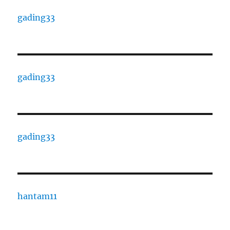
gading33
gading33
gading33
hantam11