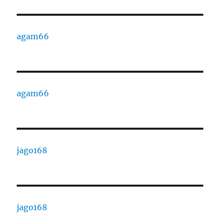
agam66
agam66
jago168
jago168