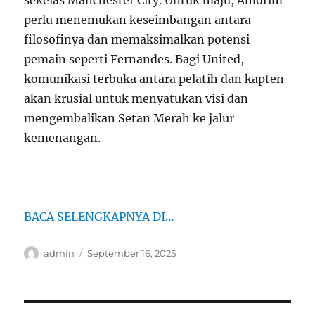
perlu menemukan keseimbangan antara
filosofinya dan memaksimalkan potensi
pemain seperti Fernandes. Bagi United,
komunikasi terbuka antara pelatih dan kapten
akan krusial untuk menyatukan visi dan
mengembalikan Setan Merah ke jalur
kemenangan.
BACA SELENGKAPNYA DI…
Author
Posted
admin
September 16, 2025
on