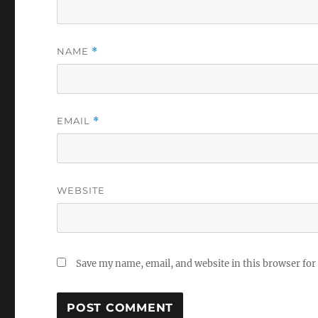
NAME
*
EMAIL
*
WEBSITE
Save my name, email, and website in this browser for