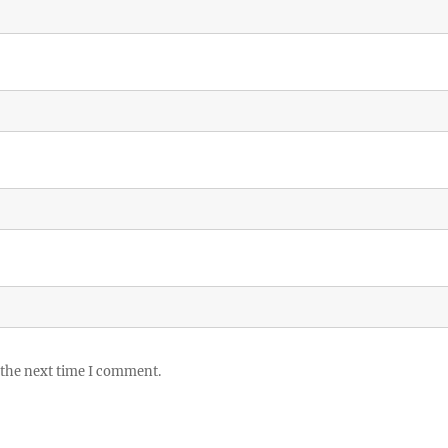
 the next time I comment.