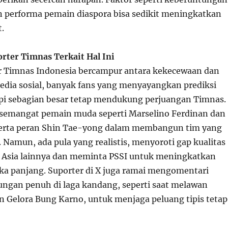
 performa pemain diaspora bisa sedikit meningkatkan
.
ter Timnas Terkait Hal Ini
r Timnas Indonesia bercampur antara kekecewaan dan
edia sosial, banyak fans yang menyayangkan prediksi
pi sebagian besar tetap mendukung perjuangan Timnas.
semangat pemain muda seperti Marselino Ferdinan dan
 serta peran Shin Tae-yong dalam membangun tim yang
. Namun, ada pula yang realistis, menyoroti gap kualitas
 Asia lainnya dan meminta PSSI untuk meningkatkan
a panjang. Suporter di X juga ramai mengomentari
ngan penuh di laga kandang, seperti saat melawan
on Gelora Bung Karno, untuk menjaga peluang tipis tetap