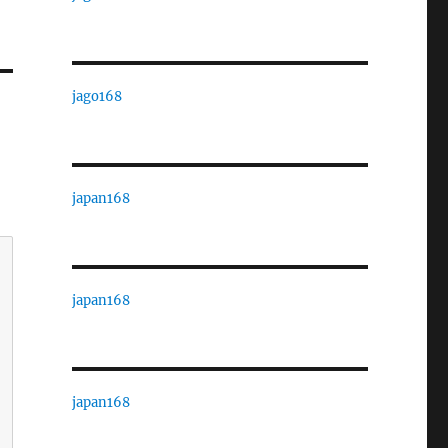
jago168
japan168
japan168
japan168