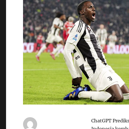
ChatGPT Prediks
Indonesia kemba