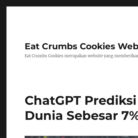
Eat Crumbs Cookies Webs
Eat Crumbs Cookies merupakan website yang memberikan 
ChatGPT Prediksi 
Dunia Sebesar 7