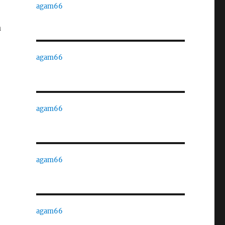
agam66
a
agam66
agam66
agam66
agam66