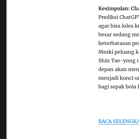
Kesimpulan: Cha
Prediksi ChatGP
agar bisa lolos
besar sedang me
keterbatasan pe
Meski peluang k
Shin Tae-yong m
depan akan menj
menjadi kunci u
bagi sepak bola 
BACA SELENGK