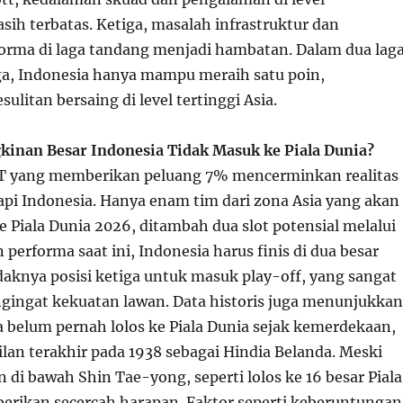
sih terbatas. Ketiga, masalah infrastruktur dan
forma di laga tandang menjadi hambatan. Dalam dua lag
ga, Indonesia hanya mampu meraih satu poin,
litan bersaing di level tertinggi Asia.
inan Besar Indonesia Tidak Masuk ke Piala Dunia?
PT yang memberikan peluang 7% mencerminkan realitas
dapi Indonesia. Hanya enam tim dari zona Asia yang akan
e Piala Dunia 2026, ditambah dua slot potensial melalui
 performa saat ini, Indonesia harus finis di dua besar
daknya posisi ketiga untuk masuk play-off, yang sangat
ingat kekuatan lawan. Data historis juga menunjukkan
 belum pernah lolos ke Piala Dunia sejak kemerdekaan,
an terakhir pada 1938 sebagai Hindia Belanda. Meski
 di bawah Shin Tae-yong, seperti lolos ke 16 besar Piala
erikan secercah harapan. Faktor seperti keberuntungan