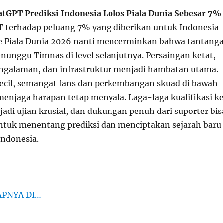
tGPT Prediksi Indonesia Lolos Piala Dunia Sebesar 7%
T terhadap peluang 7% yang diberikan untuk Indonesia
 ke Piala Dunia 2026 nanti mencerminkan bahwa tantang
nunggu Timnas di level selanjutnya. Persaingan ketat,
ngalaman, dan infrastruktur menjadi hambatan utama.
ecil, semangat fans dan perkembangan skuad di bawah
enjaga harapan tetap menyala. Laga-laga kualifikasi k
adi ujian krusial, dan dukungan penuh dari suporter bis
ntuk menentang prediksi dan menciptakan sejarah baru
Indonesia.
APNYA DI…