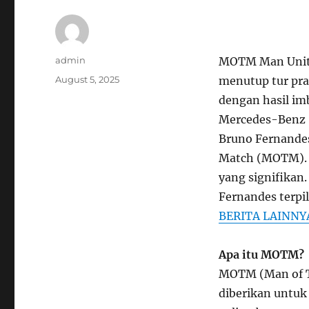
Author
admin
MOTM Man Unite
Posted
August 5, 2025
menutup tur pr
on
dengan hasil im
Mercedes-Benz S
Bruno Fernandes
Match (MOTM). K
yang signifikan
Fernandes terpil
BERITA LAINNY
Apa itu MOTM?
MOTM (Man of T
diberikan untuk