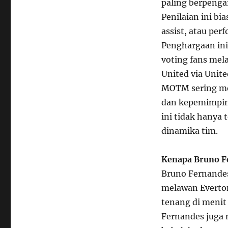
paling berpenga
Penilaian ini bi
assist, atau pe
Penghargaan ini
voting fans mela
United via Unit
MOTM sering me
dan kepemimpin
ini tidak hanya 
dinamika tim.
Kenapa Bruno F
Bruno Fernandes
melawan Everton
tenang di menit
Fernandes juga 