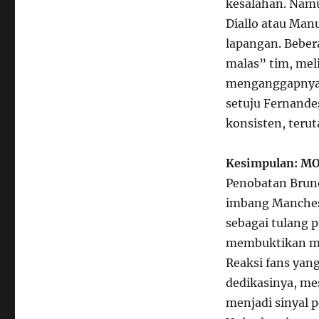
kesalahan. Namu
Diallo atau Manu
lapangan. Beber
malas” tim, mel
menganggapnya t
setuju Fernand
konsisten, teru
Kesimpulan: MO
Penobatan Bruno
imbang Manches
sebagai tulang p
membuktikan me
Reaksi fans yan
dedikasinya, me
menjadi sinyal p