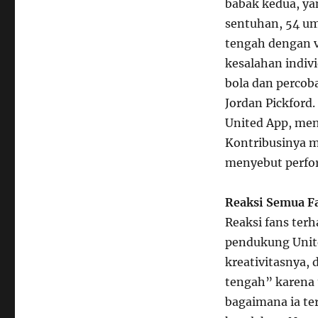
babak kedua, y
sentuhan, 54 ump
tengah dengan v
kesalahan indiv
bola dan percob
Jordan Pickford
United App, men
Kontribusinya m
menyebut perfor
Reaksi Semua Fa
Reaksi fans te
pendukung Unit
kreativitasnya,
tengah” karena
bagaimana ia te