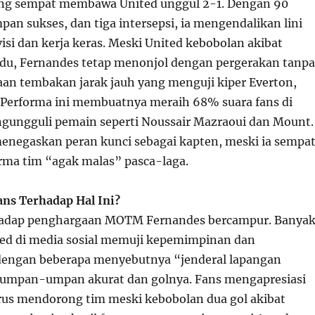
ang sempat membawa United unggul 2-1. Dengan 90
an sukses, dan tiga intersepsi, ia mengendalikan lini
isi dan kerja keras. Meski United kebobolan akibat
idu, Fernandes tetap menonjol dengan pergerakan tanpa
aan tembakan jarak jauh yang menguji kiper Everton,
. Performa ini membuatnya meraih 68% suara fans di
gungguli pemain seperti Noussair Mazraoui dan Mount.
enegaskan peran kunci sebagai kapten, meski ia sempa
ma tim “agak malas” pasca-laga.
ns Terhadap Hal Ini?
rhadap penghargaan MOTM Fernandes bercampur. Banya
ed di media sosial memuji kepemimpinan dan
 dengan beberapa menyebutnya “jenderal lapangan
 umpan-umpan akurat dan golnya. Fans mengapresiasi
rus mendorong tim meski kebobolan dua gol akibat