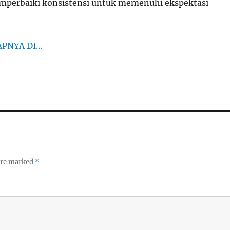
mperbaiki konsistensi untuk memenuhi ekspektasi
APNYA DI…
 are marked
*