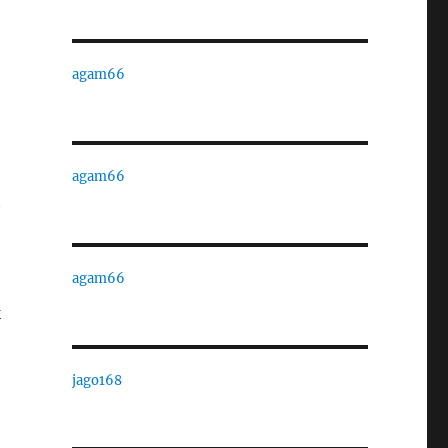
agam66
agam66
t
agam66
k
jago168