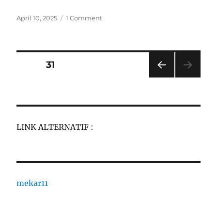
Posted
on
April 10, 2025
1 Comment
on
Hello
world!
Posts
PAGE
31
PRE
pagination
VIOU
S
PAG
E
LINK ALTERNATIF :
mekar11