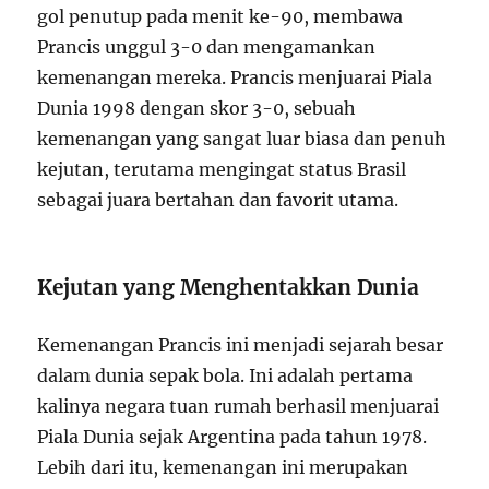
gol penutup pada menit ke-90, membawa
Prancis unggul 3-0 dan mengamankan
kemenangan mereka. Prancis menjuarai Piala
Dunia 1998 dengan skor 3-0, sebuah
kemenangan yang sangat luar biasa dan penuh
kejutan, terutama mengingat status Brasil
sebagai juara bertahan dan favorit utama.
Kejutan yang Menghentakkan Dunia
Kemenangan Prancis ini menjadi sejarah besar
dalam dunia sepak bola. Ini adalah pertama
kalinya negara tuan rumah berhasil menjuarai
Piala Dunia sejak Argentina pada tahun 1978.
Lebih dari itu, kemenangan ini merupakan