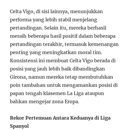
Celta Vigo, di sisi lainnya, menunjukkan
performa yang lebih stabil menjelang
pertandingan. Selain itu, mereka berhasil
meraih beberapa hasil positif dalam beberapa
pertandingan terakhir, termasuk kemenangan
penting yang meningkatkan moral tim.
Konsistensi ini membuat Celta Vigo berada di
posisi yang jauh lebih baik dibandingkan
Girona, namun mereka tetap membutuhkan
poin tambahan untuk mengamankan posisi di
papan tengah klasemen La Liga ataupun
bahkan mengejar zona Eropa.
Rekor Pertemuan Antara Keduanya di Liga
Spanyol