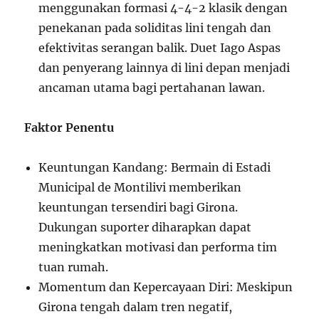
menggunakan formasi 4-4-2 klasik dengan
penekanan pada soliditas lini tengah dan
efektivitas serangan balik. Duet Iago Aspas
dan penyerang lainnya di lini depan menjadi
ancaman utama bagi pertahanan lawan.
Faktor Penentu
Keuntungan Kandang: Bermain di Estadi
Municipal de Montilivi memberikan
keuntungan tersendiri bagi Girona.
Dukungan suporter diharapkan dapat
meningkatkan motivasi dan performa tim
tuan rumah.
Momentum dan Kepercayaan Diri: Meskipun
Girona tengah dalam tren negatif,