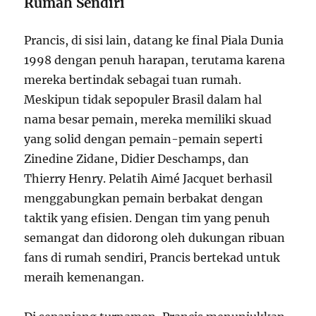
Rumah Sendiri
Prancis, di sisi lain, datang ke final Piala Dunia
1998 dengan penuh harapan, terutama karena
mereka bertindak sebagai tuan rumah.
Meskipun tidak sepopuler Brasil dalam hal
nama besar pemain, mereka memiliki skuad
yang solid dengan pemain-pemain seperti
Zinedine Zidane, Didier Deschamps, dan
Thierry Henry. Pelatih Aimé Jacquet berhasil
menggabungkan pemain berbakat dengan
taktik yang efisien. Dengan tim yang penuh
semangat dan didorong oleh dukungan ribuan
fans di rumah sendiri, Prancis bertekad untuk
meraih kemenangan.