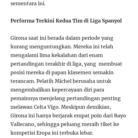
sementara ini.
Performa Terkini Kedua Tim di Liga Spanyol
Girona saat ini berada dalam periode yang
kurang menguntungkan. Mereka ini telah
mengalami lima kekalahan dari enam
pertandingan terakhir di liga, yang membuat
posisi mereka di papan klasemen semakin
terancam. Pelatih Míchel berusaha untuk
mengembalikan kepercayaan diri para
pemainnya menjelang pertandingan penting
melawan Celta Vigo. Meskipun demikian,
Girona ini hanya berjarak empat poin dari Rayo
Vallecano, sehingga peluang meraih tiket ke
kompetisi Eropa ini terbuka lebar.