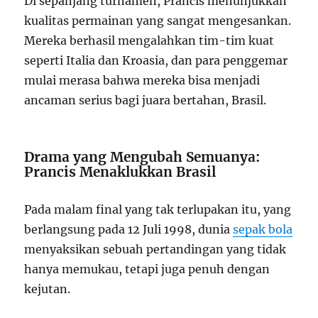
Di sepanjang turnamen, Prancis menunjukkan
kualitas permainan yang sangat mengesankan.
Mereka berhasil mengalahkan tim-tim kuat
seperti Italia dan Kroasia, dan para penggemar
mulai merasa bahwa mereka bisa menjadi
ancaman serius bagi juara bertahan, Brasil.
Drama yang Mengubah Semuanya:
Prancis Menaklukkan Brasil
Pada malam final yang tak terlupakan itu, yang
berlangsung pada 12 Juli 1998, dunia
sepak bola
menyaksikan sebuah pertandingan yang tidak
hanya memukau, tetapi juga penuh dengan
kejutan.