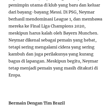
pemimpin utama di klub yang baru dan keluar
dari bayang-bayang Messi. Di PSG, Neymar
berhasil mendominasi League 1, dan membawa
mereka ke Final Liga Champions 2020,
meskipun harus kalah oleh Bayern Munchen.
Neymar dikenal sebagai pemain yang hebat,
tetapi sering mengalami cidera yang sering
kambuh dan juga perilakunya yang kurang
bagus di lapangan. Meskipun begitu, Neymar
tetap menjadi pemain yang masih ditakuti di
Eropa.
Bermain Dengan Tim Brazil