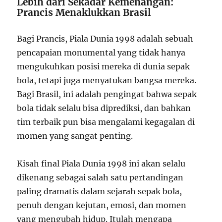
Lebih dari Sekadar Kemenangan:
Prancis Menaklukkan Brasil
Bagi Prancis, Piala Dunia 1998 adalah sebuah
pencapaian monumental yang tidak hanya
mengukuhkan posisi mereka di dunia sepak
bola, tetapi juga menyatukan bangsa mereka.
Bagi Brasil, ini adalah pengingat bahwa sepak
bola tidak selalu bisa diprediksi, dan bahkan
tim terbaik pun bisa mengalami kegagalan di
momen yang sangat penting.
Kisah final Piala Dunia 1998 ini akan selalu
dikenang sebagai salah satu pertandingan
paling dramatis dalam sejarah sepak bola,
penuh dengan kejutan, emosi, dan momen
yang mengubah hidup. Itulah mengapa